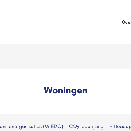
Ove
Woningen
ienstenorganisaties (M-EDO)
CO
-beprijzing
Hitteadap
2