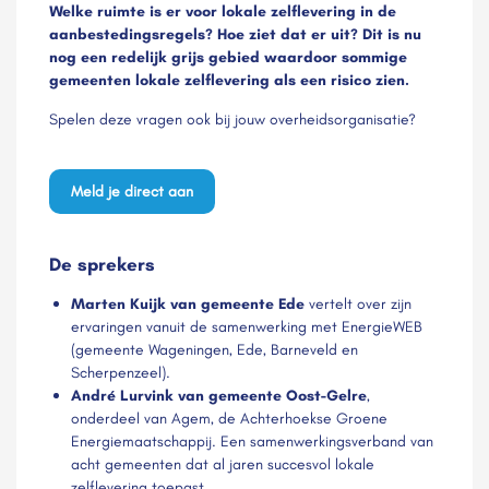
Welke ruimte is er voor lokale zelflevering in de
aanbestedingsregels? Hoe ziet dat er uit? Dit is nu
nog een redelijk grijs gebied waardoor sommige
gemeenten lokale zelflevering als een risico zien.
Spelen deze vragen ook bij jouw overheidsorganisatie?
Meld je direct aan
De sprekers
Marten Kuijk van gemeente Ede
vertelt over zijn
ervaringen vanuit de samenwerking met EnergieWEB
(gemeente Wageningen, Ede, Barneveld en
Scherpenzeel).
André Lurvink van gemeente Oost-Gelre
,
onderdeel van Agem, de Achterhoekse Groene
Energiemaatschappij. Een samenwerkingsverband van
acht gemeenten dat al jaren succesvol lokale
zelflevering toepast.