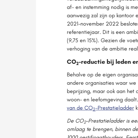
af- en instemming nodig is m
aanwezig zal zijn op kantoo
2021-november 2022 beslote
referentiejaar. Dit is een amb
(9,75 en 15%). Gezien de voet
verhoging van de ambitie reali
CO
-reductie bij leden 
2
Behalve op de eigen organisat
andere organisaties waar we
beprijzing, maar ook aan het 
woon- en leefomgeving daalt.
van de CO
-Prestatieladder
k
2
De CO
-Prestatieladder is 
2
omlaag te brengen, binnen de 
1000 certificaathouders. Eers