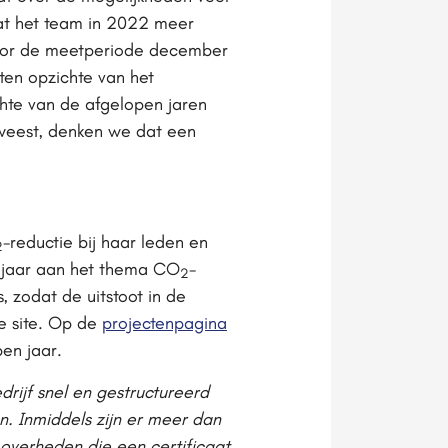
dat het team in 2022 meer
voor de meetperiode december
ten opzichte van het
ichte van de afgelopen jaren
eweest, denken we dat een
-reductie bij haar leden en
2
 jaar aan het thema CO
-
2
 zodat de uitstoot in de
e site. Op de
projectenpagina
en jaar.
drijf snel en gestructureerd
n. Inmiddels zijn er meer dan
 overheden die een certificaat