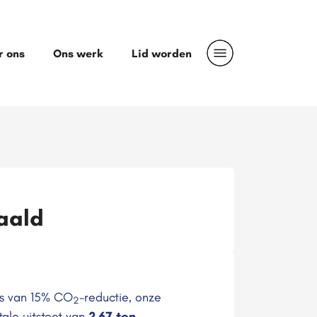
r ons
Ons werk
Lid worden
aald
ats van 15% CO
-reductie, onze
2
ale uitstoot van
2,67 ton