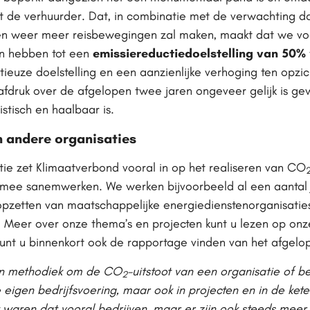
et de verhuurder. Dat, in combinatie met de verwachting 
r en weer meer reisbewegingen zal maken, maakt dat we 
n hebben tot een
emissiereductiedoelstelling van 50%
itieuze doelstelling en een aanzienlijke verhoging ten opz
afdruk over de afgelopen twee jaren ongeveer gelijk is g
stisch en haalbaar is.
en andere organisaties
ie zet Klimaatverbond vooral in op het realiseren van CO
 mee sanemwerken. We werken bijvoorbeeld al een aantal
opzetten van maatschappelijke energiedienstenorganisaties,
 Meer over onze thema’s en projecten kunt u lezen op onz
unt u binnenkort ook de rapportage vinden van het afgelop
een methodiek om de CO
-uitstoot van een organisatie of be
2
eigen bedrijfsvoering, maar ook in projecten en in de kete
t waren dat vooral bedrijven, maar er zijn ook steeds meer