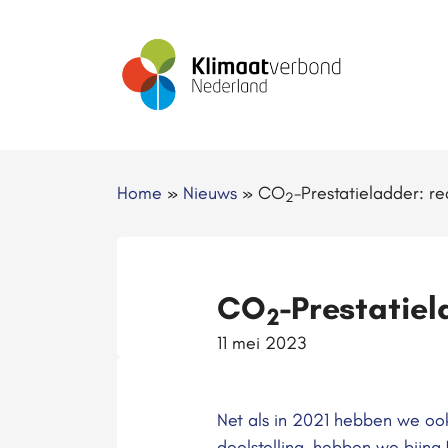
Home
»
Nieuws
»
CO
-Prestatieladder: r
2
CO
-Prestatie
2
11 mei 2023
Net als in 2021 hebben we o
doelstelling, hebben we bijna