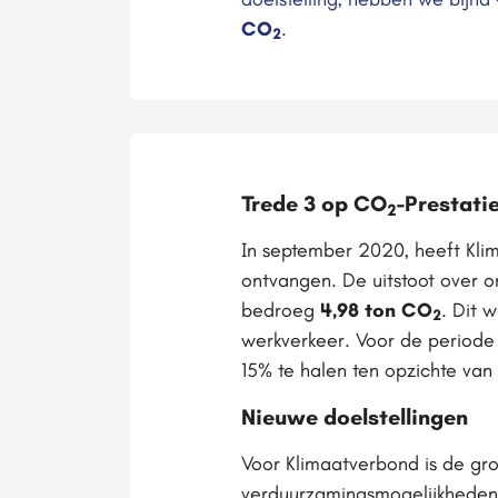
CO
.
2
Trede 3 op CO
-Prestati
2
In september 2020, heeft Kli
ontvangen. De uitstoot over 
bedroeg
4,98 ton CO
. Dit 
2
werkverkeer. Voor de period
15% te halen ten opzichte van 
Nieuwe doelstellingen
Voor Klimaatverbond is de gro
verduurzamingsmogelijkheden