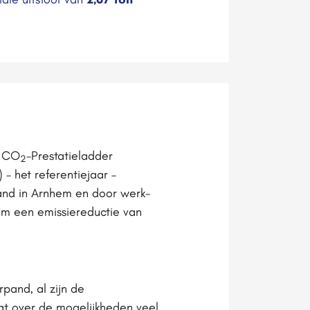
e CO
-Prestatieladder
2
– het referentiejaar –
pand in Arnhem en door werk-
m een emissiereductie van
pand, al zijn de
t over de mogelijkheden veel