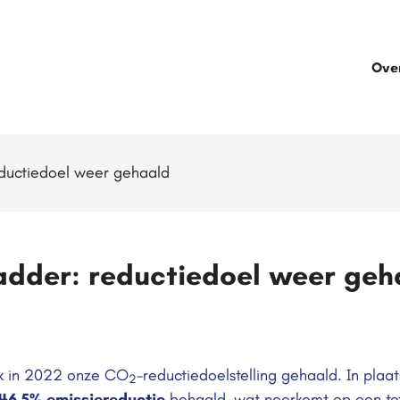
Ove
eductiedoel weer gehaald
ladder: reductiedoel weer geh
ok in 2022 onze CO
-reductiedoelstelling gehaald. In pla
2
46,5% emissiereductie
behaald, wat neerkomt op een tot