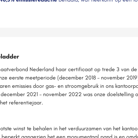
eladder
maatverbond Nederland haar certificaat op trede 3 van d
onze eerste meetperiode (december 2018 – november 2019) 
waren emissies door gas- en stroomgebruik in ons kantoor
e december 2021 – november 2022 was onze doelstelling o
het referentiejaar.
otste winst te behalen in het verduurzamen van het kantoor
 beperkt aangezien het een monumentaal pand is en omda