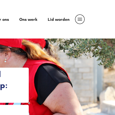
r ons
Ons werk
Lid worden
d
p: