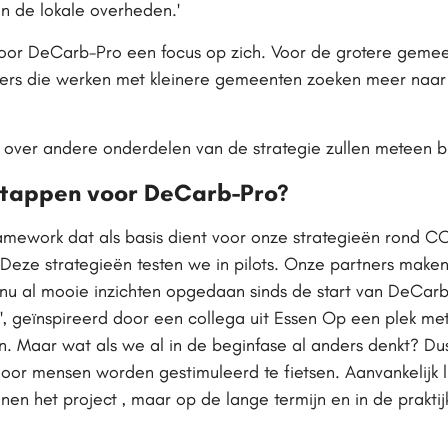
n de lokale overheden.'
 voor DeCarb-Pro een focus op zich. Voor de grotere gemee
rtners die werken met kleinere gemeenten zoeken meer n
n over andere onderdelen van de strategie zullen meteen br
stappen voor DeCarb-Pro?
ramework dat als basis dient voor onze strategieën rond C
. Deze strategieën testen we in pilots. Onze partners ma
er nu al mooie inzichten opgedaan sinds de start van DeCarb
 geïnspireerd door een collega uit Essen Op een plek met 
 Maar wat als we al in de beginfase al anders denkt? Du
r mensen worden gestimuleerd te fietsen. Aanvankelijk lijk
innen het project , maar op de lange termijn en in de prakti