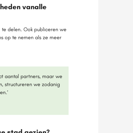
rheden vanalle
te delen. Ook publiceren we
ns op te nemen als ze meer
ect aantal partners, maar we
n, structureren we zodanig
nen.’
ge stad gezien?