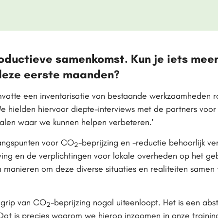
roductieve samenkomst. Kun je iets meer
deze eerste maanden?
omvatte een inventarisatie van bestaande werkzaamheden 
 We hielden hiervoor diepte-interviews met de partners voo
alen waar we kunnen helpen verbeteren.’
tgangspunten voor CO
-beprijzing en -reductie behoorlijk ver
2
ing en de verplichtingen voor lokale overheden op het g
an manieren om deze diverse situaties en realiteiten samen
egrip van CO
-beprijzing nogal uiteenloopt. Het is een abs
2
 Dat is precies waarom we hierop inzoomen in onze trainin