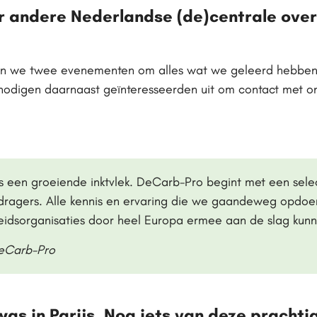
r andere Nederlandse (de)centrale ove
en we twee evenementen om alles wat we geleerd hebben 
e nodigen daarnaast geïnteresseerden uit om contact met o
 als een groeiende inktvlek. DeCarb-Pro begint met een sel
dragers. Alle kennis en ervaring die we gaandeweg opdoe
heidsorganisaties door heel Europa ermee aan de slag kun
eCarb-Pro
as in Parijs. Nog iets van deze prachti