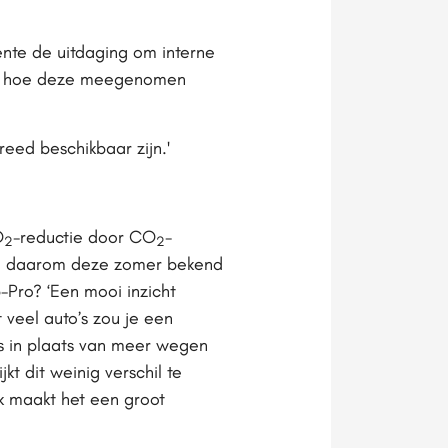
nte de uitdaging om interne
aar hoe deze meegenomen
eed beschikbaar zijn.'
O
-reductie door CO
-
2
2
ken daarom deze zomer bekend
-Pro? ‘Een mooi inzicht
veel auto’s zou je een
s in plaats van meer wegen
t dit weinig verschil te
jk maakt het een groot