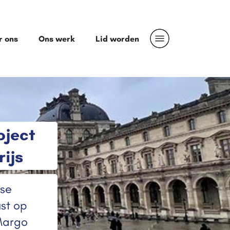
r ons
Ons werk
Lid worden
oject
ijs
ese
st op
Margo