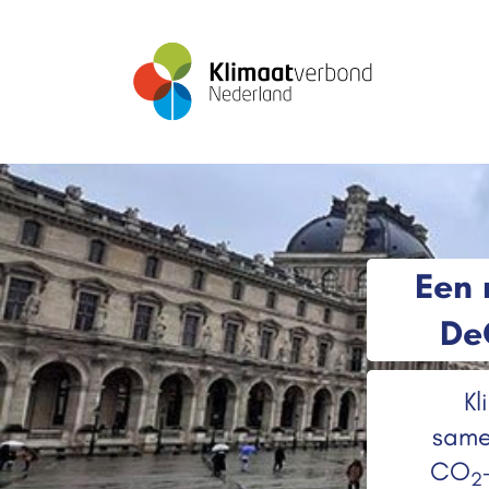
Een 
De
Kl
same
CO
2