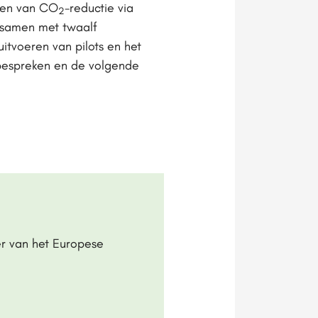
eren van CO
-reductie via
2
 samen met twaalf
uitvoeren van pilots en het
bespreken en de volgende
r van het Europese