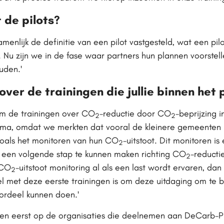
 de pilots?
menlijk de definitie van een pilot vastgesteld, wat een pil
 Nu zijn we in de fase waar partners hun plannen voorstel
ouden.'
 over de trainingen die jullie binnen het
m de trainingen over CO
-reductie door CO
-beprijzing 
2
2
ma, omdat we merkten dat vooral de kleinere gemeenten hie
zoals het monitoren van hun CO
-uitstoot. Dit monitoren i
2
 een volgende stap te kunnen maken richting CO
-reducti
2
 CO
-uitstoot monitoring al als een last wordt ervaren, da
2
el met deze eerste trainingen is om deze uitdaging om te 
ordeel kunnen doen.'
sen eerst op de organisaties die deelnemen aan DeCarb-Pr