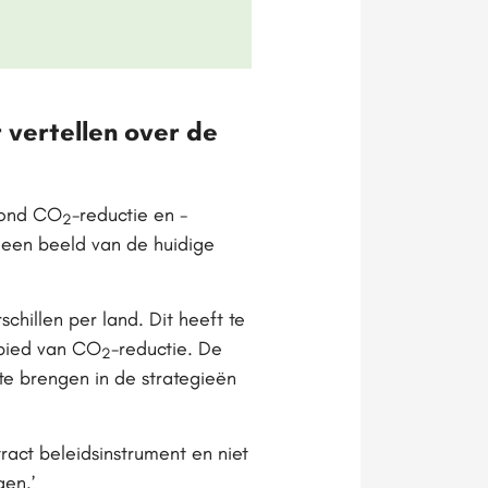
 vertellen over de
rond CO
-reductie en -
2
r een beeld van de huidige
schillen per land. Dit heeft te
ebied van CO
-reductie. De
2
 te brengen in de strategieën
tract beleidsinstrument en niet
gen.’