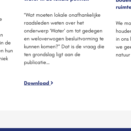
ruimte
“Wat moeten lokale onafhankelijke
e
raadsleden weten over het
We moe
onderwerp ‘Water’ om tot gedegen
houden
en
en weloverwogen besluitvorming te
in ons
in de
kunnen komen?” Dat is de vraag die
we gee
en hun
ten grondslag ligt aan de
natuur
niek
publicatie…
Download