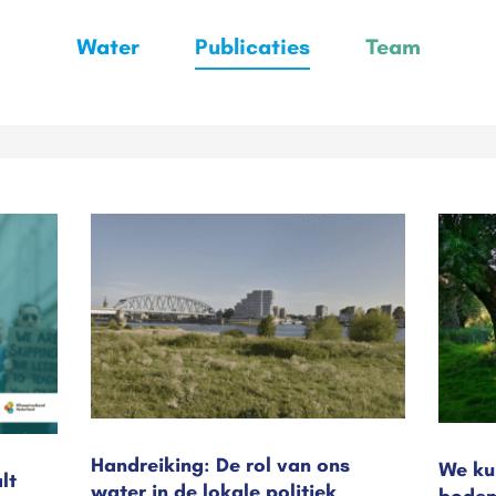
Water
Publicaties
Team
Handreiking: De rol van ons
We ku
lt
water in de lokale politiek
bodem