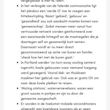
vergelijkbaar is met NL-alert.
In het verlengde van de falende communicatie ligt
het pleidooi een ‘vierde G’ toe te voegen aan
hittebestrijding. Naast ‘gebied’, ‘gebouw’ en
‘gezondheid’ zou ook aandacht moeten komen voor
‘gemeenschap’. Zodat mensen meer vanuit hun
vertrouwde netwerk worden geïnformeerd over
een aanstaande hittegolf en de maatregelen die je
daartegen zelf en gezamenlijk kunt nemen.
Daarnaast wordt er nu meer direct
gecommuniceerd op actie van buren en familie:
‘check hoe het met de buren gaat.’
In Portland werden ‘no-turn-away cooling centers’
ingericht, koele gebouwen waar niemand toegang
werd geweigerd. Vooral dak- en thuislozen
maakten hier gebruik van. Ook was er gratis OV om
naar deze koele plekken te reizen.
‘Misting stations’, watervernevelaars, waren een
groot succes in parkjes en zijn nu door de
gemeente aangeschaft.
Er worden in de toekomst mobiele airconditioners
uitgereikt aan kwetsbare inwoners als er geen