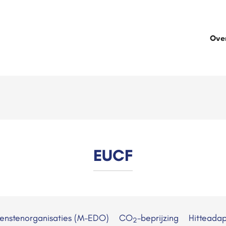
Ove
EUCF
ienstenorganisaties (M-EDO)
CO
-beprijzing
Hitteadap
2