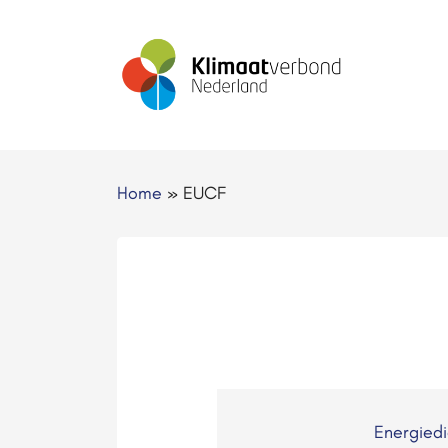
Home
»
EUCF
Energied