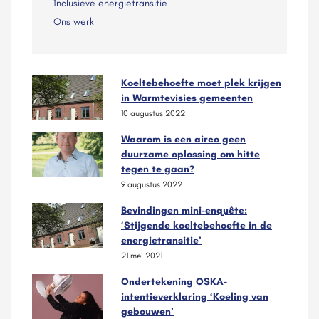
Inclusieve energietransitie
Ons werk
Koeltebehoefte moet plek krijgen
in Warmtevisies gemeenten
10 augustus 2022
Waarom is een airco geen
duurzame oplossing om hitte
tegen te gaan?
9 augustus 2022
Bevindingen mini-enquête:
‘Stijgende koeltebehoefte in de
energietransitie’
21 mei 2021
Ondertekening OSKA-
intentieverklaring ‘Koeling van
gebouwen’