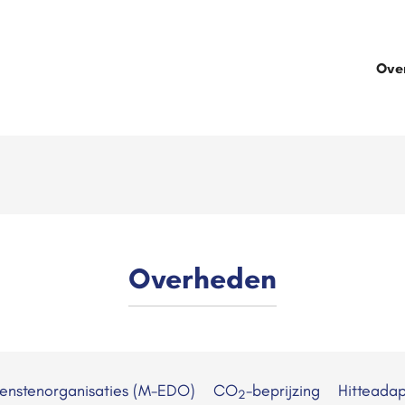
Ove
Overheden
ienstenorganisaties (M-EDO)
CO
-beprijzing
Hitteadap
2