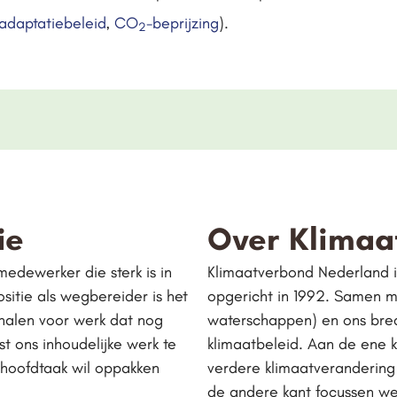
eadaptatiebeleid
,
CO
-beprijzing
).
2
ie
Over Klimaa
edewerker die sterk is in
Klimaatverbond Nederland i
itie als wegbereider is het
opgericht in 1992. Samen m
 halen voor werk dat nog
waterschappen) en ons bred
t ons inhoudelijke werk te
klimaatbeleid. Aan de ene 
 hoofdtaak wil oppakken
verdere klimaatverandering 
de andere kant focussen we