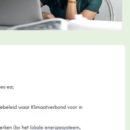
ies ea;
rgiebeleid waar Klimaatverbond voor in
werken (bv het
lokale energiesysteem
,