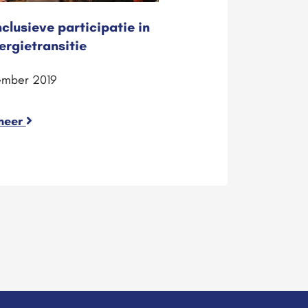
nclusieve participatie in
ergietransitie
ember 2019
meer