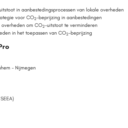
uitstoot in aanbestedingsprocessen van lokale overheden
rategie voor CO
-beprijzing in aanbestedingen
2
ale overheden om CO
-uitstoot te verminderen
2
heden in het toepassen van CO
-beprijzing
2
Pro
nhem - Nijmegen
n
 (SEEA)
g