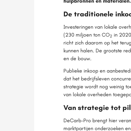
hulpbronnen en materialen.
De traditionele in
Investeringen van lokale over
(230 miljoen ton CO
in 2020)
2
richt zich daarom op het teru
kunnen halen. De grootste red
en de bouw.
Publieke inkoop en aanbeste
dat het bedrijfsleven concurr
strategie wordt nog weinig t
van lokale overheden toegep
Van strategie tot pi
DeCarb-Pro brengt hier veran
marktpartijen onderzoeken en