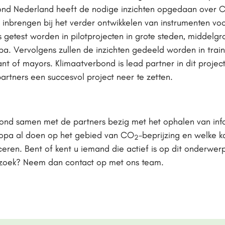
ond Nederland heeft de nodige inzichten opgedaan over 
 inbrengen bij het verder ontwikkelen van instrumenten vo
s getest worden in pilotprojecten in grote steden, middelg
pa. Vervolgens zullen de inzichten gedeeld worden in train
t of mayors. Klimaatverbond is lead partner in dit projec
rtners een succesvol project neer te zetten.
ond samen met de partners bezig met het ophalen van info
opa al doen op het gebied van CO
-beprijzing en welke k
2
ceren. Bent of kent u iemand die actief is op dit onderwerp 
erzoek? Neem dan contact op met ons team.