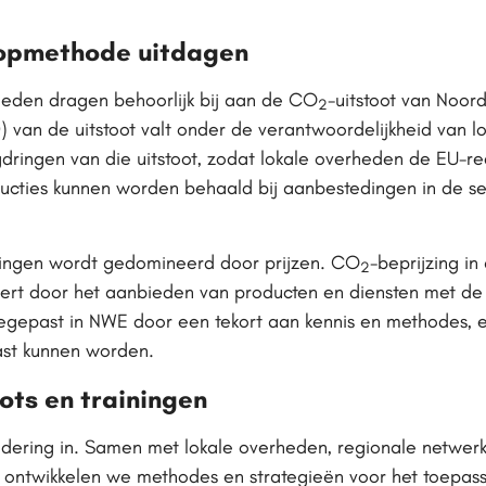
koopmethode uitdagen
heden dragen behoorlijk bij aan de CO
-uitstoot van Noor
2
 van de uitstoot valt onder de verantwoordelijkheid van l
gdringen van die uitstoot, zodat lokale overheden de EU-
ucties kunnen worden behaald bij aanbestedingen in de sec
dingen wordt gedomineerd door prijzen. CO
-beprijzing i
2
eert door het aanbieden van producten en diensten met de
oegepast in NWE door een tekort aan kennis en methodes, 
ast kunnen worden.
lots en trainingen
dering in. Samen met lokale overheden, regionale netwerk
 ontwikkelen we methodes en strategieën voor het toepa