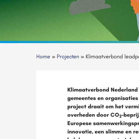
Home
»
Projecten
»
Klimaatverbond leadp
Klimaatverbond Nederland 
gemeentes en organisaties 
project draait om het ver
overheden door CO
-bepri
2
Europese samenwerkingspro
innovatie, een slimme en re