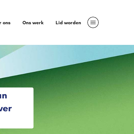
r ons
Ons werk
Lid worden
an
ver