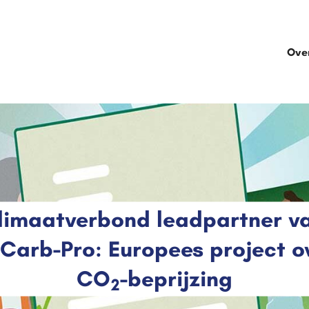
Ove
limaatverbond leadpartner v
Carb-Pro: Europees project o
CO
-beprijzing
2