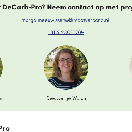
 DeCarb-Pro? Neem contact op met pro
margo.
meeuwissen
@klimaatverbond.nl
+31 6 23860704
n
Dieuwertje Walch
Pro