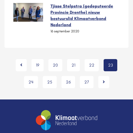
Tjisse Stelpstra (gedeputeerde
Provincie Drenthe) nieuw
bestuurslid Klimaatverbond
Nederland
16 september 2020
19
20
21
22
23
24
25
26
27