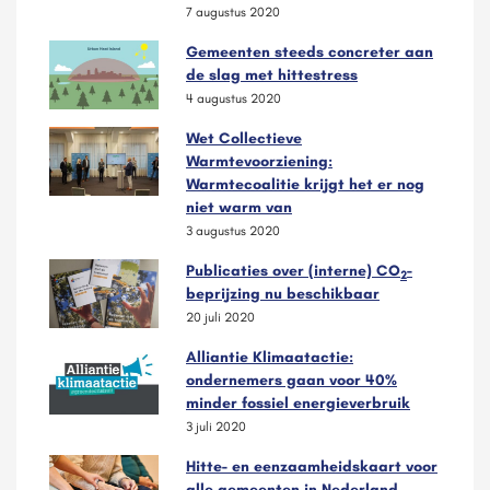
7 augustus 2020
Gemeenten steeds concreter aan
de slag met hittestress
4 augustus 2020
Wet Collectieve
Warmtevoorziening:
Warmtecoalitie krijgt het er nog
niet warm van
3 augustus 2020
Publicaties over (interne) CO
-
2
beprijzing nu beschikbaar
20 juli 2020
Alliantie Klimaatactie:
ondernemers gaan voor 40%
minder fossiel energieverbruik
3 juli 2020
Hitte- en eenzaamheidskaart voor
alle gemeenten in Nederland