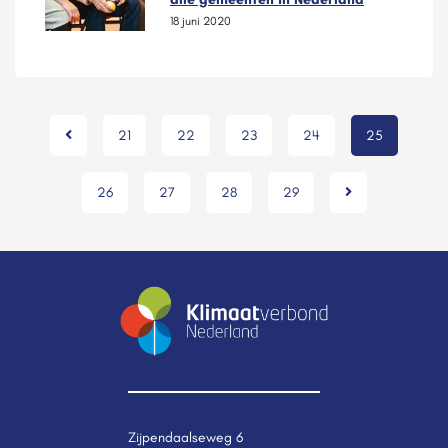
18 juni 2020
21
22
23
24
25
26
27
28
29
Zijpendaalseweg 6