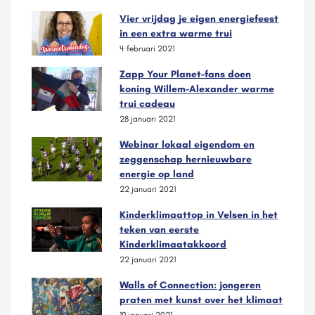
Vier vrijdag je eigen energiefeest
in een extra warme trui
4 februari 2021
Zapp Your Planet-fans doen
koning Willem-Alexander warme
trui cadeau
28 januari 2021
Webinar lokaal eigendom en
zeggenschap hernieuwbare
energie op land
22 januari 2021
Kinderklimaattop in Velsen in het
teken van eerste
Kinderklimaatakkoord
22 januari 2021
Walls of Connection: jongeren
praten met kunst over het klimaat