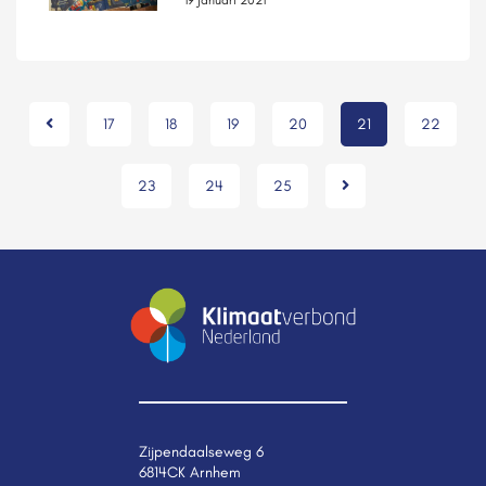
19 januari 2021
17
18
19
20
21
22
23
24
25
Zijpendaalseweg 6
6814CK Arnhem