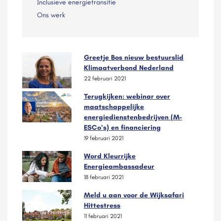
Inclusieve energietransitie
Ons werk
Greetje Bos nieuw bestuurslid
Klimaatverbond Nederland
22 februari 2021
Terugkijken: webinar over
maatschappelijke
energiedienstenbedrijven (M-
ESCo’s) en financiering
19 februari 2021
Word Kleurrijke
Energieambassadeur
18 februari 2021
Meld u aan voor de Wijksafari
Hittestress
11 februari 2021