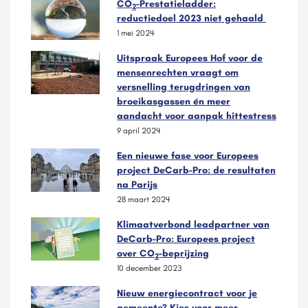
CO
-Prestatieladder:
2
reductiedoel 2023 niet gehaald
1 mei 2024
Uitspraak Europees Hof voor de
mensenrechten vraagt om
versnelling terugdringen van
broeikasgassen én meer
aandacht voor aanpak hittestress
9 april 2024
Een nieuwe fase voor Europees
project DeCarb-Pro: de resultaten
na Parijs
28 maart 2024
Klimaatverbond leadpartner van
DeCarb-Pro: Europees project
over CO
-beprijzing
2
10 december 2023
Nieuw energiecontract voor je
gemeente? Kies voor meer