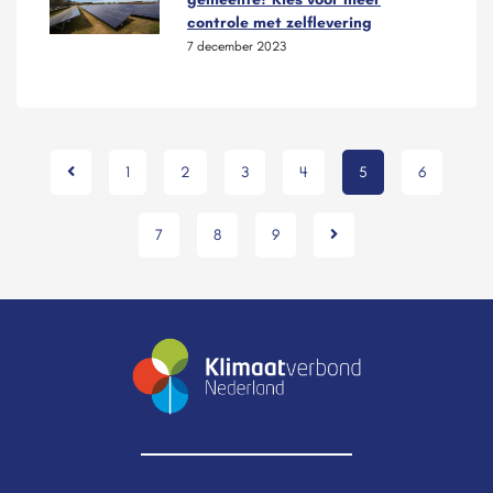
controle met zelflevering
7 december 2023
1
2
3
4
5
6
7
8
9