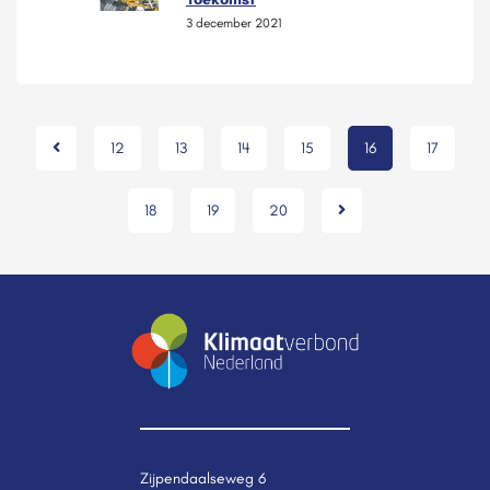
3 december 2021
12
13
14
15
16
17
18
19
20
Zijpendaalseweg 6