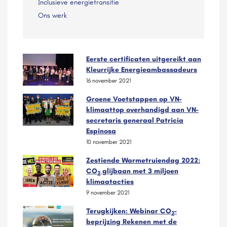
Inclusieve energietransitie
Ons werk
Eerste certificaten uitgereikt aan
Kleurrijke Energieambassadeurs
16 november 2021
Groene Voetstappen op VN-
klimaattop overhandigd aan VN-
secretaris generaal Patricia
Espinosa
10 november 2021
Zestiende Warmetruiendag 2022:
CO
glijbaan met 3 miljoen
2
klimaatacties
9 november 2021
Terugkijken: Webinar CO
-
2
beprijzing Rekenen met de