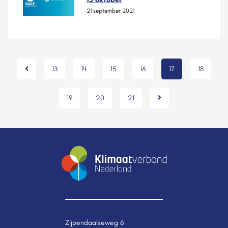
21 september 2021
13
14
15
16
17
18
19
20
21
Zijpendaalseweg 6