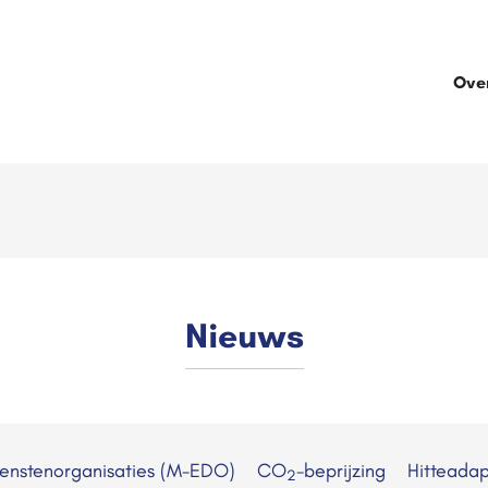
Ove
Nieuws
ienstenorganisaties (M-EDO)
CO
-beprijzing
Hitteadap
2