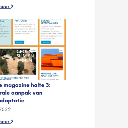
meer
e magazine halte 3:
rale aanpak van
adaptatie
 2022
meer