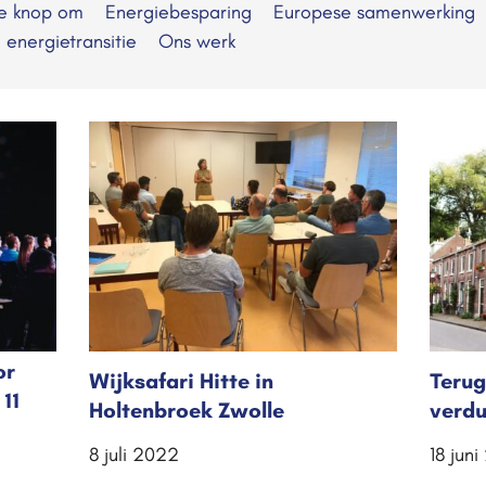
de knop om
Energiebesparing
Europese samenwerking
e energietransitie
Ons werk
or
Wijksafari Hitte in
Terug
11
Holtenbroek Zwolle
verd
8 juli 2022
18 jun