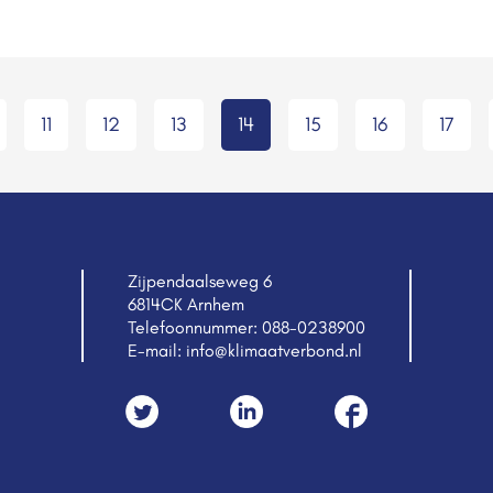
11
12
13
14
15
16
17
Zijpendaalseweg 6
6814CK Arnhem
Telefoonnummer:
088-0238900
E-mail:
info@klimaatverbond.nl