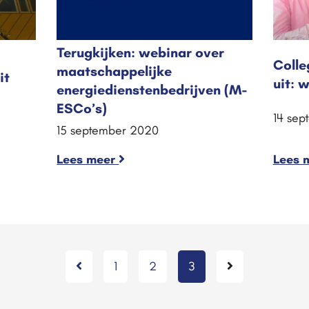
Terugkijken: webinar over
Colle
maatschappelijke
it
uit: 
energiedienstenbedrijven (M-
ESCo’s)
14 sep
15 september 2020
Lees meer
Lees 
1
2
3