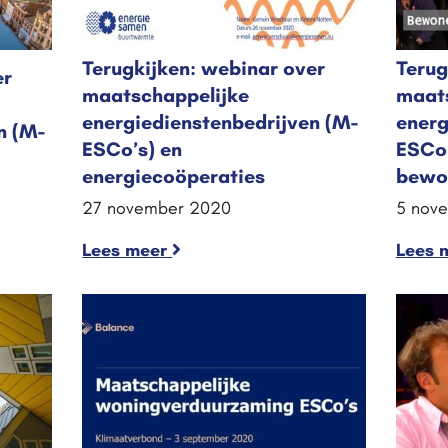
Terugkijken: webinar over
Terug
er
maatschappelijke
maats
energiedienstenbedrijven (M-
energ
n (M-
ESCo’s) en
ESCo’
energiecoöperaties
bewon
27 november 2020
5 nov
Lees meer
Lees 