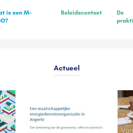
t is een M-
Beleidscontext
De
DO?
prakt
Actueel