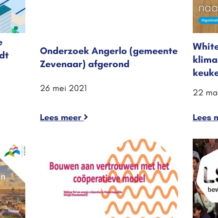
e
White
Onderzoek Angerlo (gemeente
dt
klima
Zevenaar) afgerond
keuke
26 mei 2021
22 ma
Lees meer
Lees 