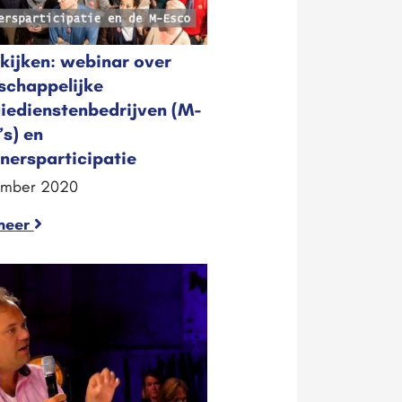
kijken: webinar over
chappelijke
iedienstenbedrijven (M-
s) en
ersparticipatie
ember 2020
meer