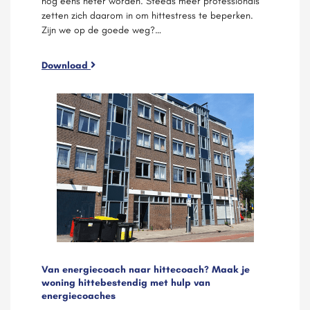
nog eens heter worden. Steeds meer professionals
zetten zich daarom in om hittestress te beperken.
Zijn we op de goede weg?…
Download
Van energiecoach naar hittecoach? Maak je
woning hittebestendig met hulp van
energiecoaches